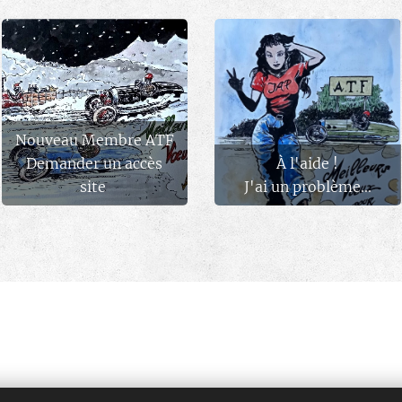
Nouveau Membre ATF
Demander un accès
À l'aide !
site
J'ai un problème...