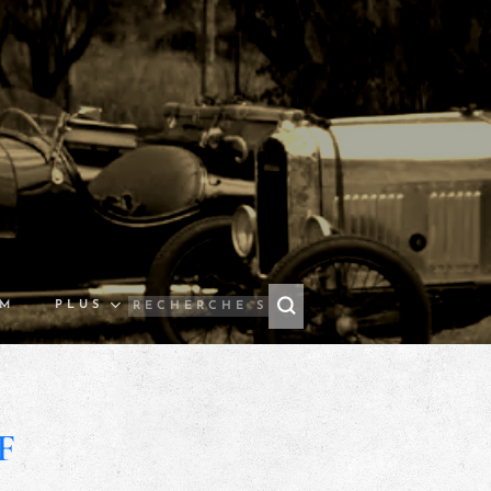
UM
PLUS
F