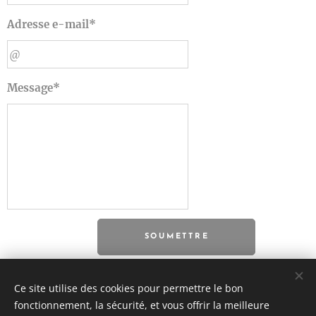
Adresse e-mail*
Message*
SOUMETTRE
Ce site utilise des cookies pour permettre le bon
fonctionnement, la sécurité, et vous offrir la meilleure
Amicale Tricyclecariste de France
- Association Loi 1901