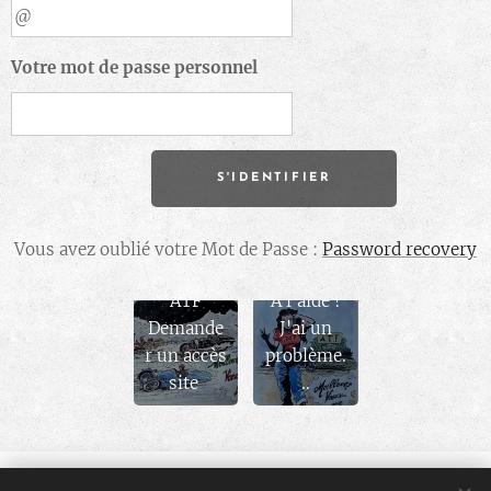
Votre mot de passe personnel
S'IDENTIFIER
Nouveau
Vous avez oublié votre Mot de Passe :
Password recovery
Membre
ATF
À l'aide !
Demande
J'ai un
r un accès
problème.
site
..