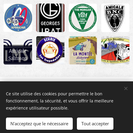
Amicale
Salmson
Ce site utilise des cookies pour permettre le bon
fonctionnement, la sécurité, et vous offrir la meilleure
Amicale Tricyclecariste de France
- Association Loi 1901
expérience utilisateur possible.
Contact
:
president@tricyclecaristes.fr
Tous droits réservés 2023 -
Mentions légales
N'acceptez que le nécessaire
Tout accepter
Développé par
l'ATF
et Optimisé par
Webnode
Cookies