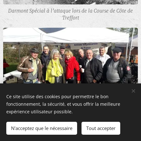
Darmont Spécial à l’attaque lors de la Course de Côte de
Treffort
Ce site utilise des cookies pour permettre le bon
fonctionnement, la sécurité, et vous offrir la meilleure
Le barnum ATF accueille ses adhérents lors du Run de
expérience utilisateur possible.
Gallardon
N'acceptez que le nécessaire
Tout accepter